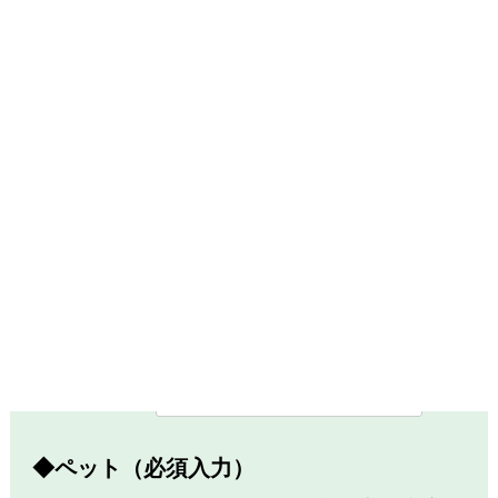
新聞
雑誌
家族・知人の紹介
その他：
■ご利用者の構成をお教えください
親子・ファミリー
夫婦・カップル
グループ
シングル
ビジネス
その他：
◆ペット（必須入力）