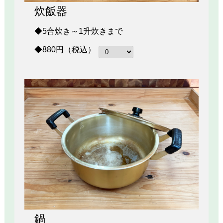
炊飯器
◆5合炊き～1升炊きまで
◆880円（税込）
鍋